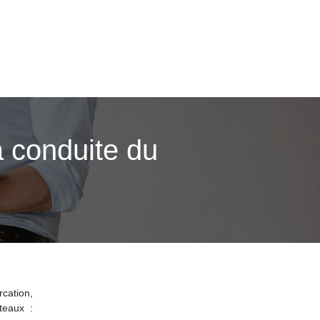
a conduite du
rcation,
teaux :