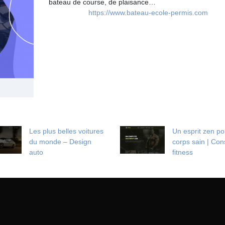
bateau de course, de plaisance…
https://www.bateau-ecole-permis.com
Les plus belles voitures
Un esprit zen po
du monde – Design
corps sain | Cons
auto
fitness