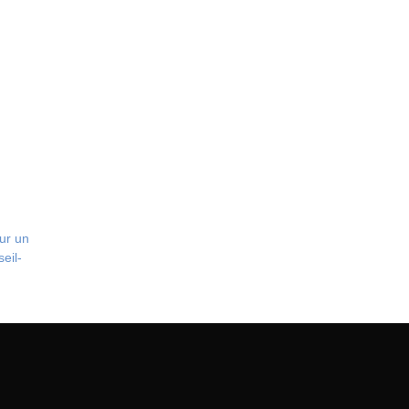
ur un
eil-