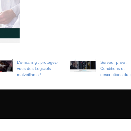
L’e-mailing : protégez-
Serveur privé :
vous des Logiciels
Conditions et
malveillants !
descriptions du 