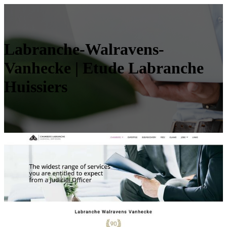
Labranche-Walravens-
Vanhecke | Etude Labranche
Huissiers