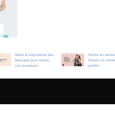
Idées & inspirations des
Soirée en amou
faire-part pour toutes
Passer un mome
vos occasions
parfait !