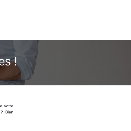
es !
de votre
 ? Bien